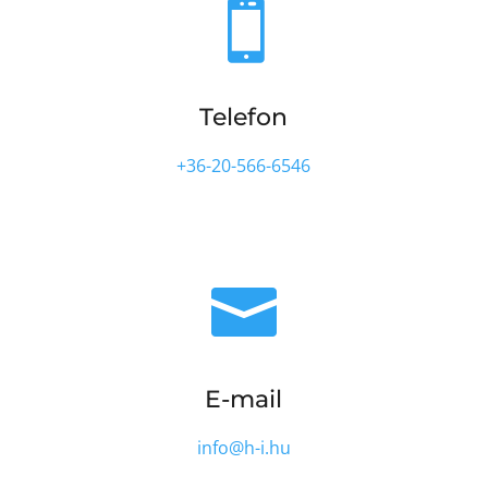

Telefon
+36-20-566-6546

E-mail
info@h-i.hu