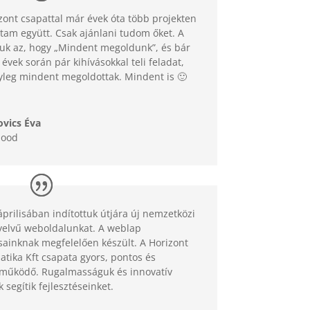
zont csapattal már évek óta több projekten
tam együtt. Csak ajánlani tudom őket. A
uk az, hogy „Mindent megoldunk”, és bár
 évek során pár kihívásokkal teli feladat,
yleg mindent megoldottak. Mindent is 🙂
ovics Éva
Hood
áprilisában indítottuk útjára új nemzetközi
elvű weboldalunkat. A weblap
sainknak megfelelően készült. A Horizont
atika Kft csapata gyors, pontos és
működő. Rugalmasságuk és innovatív
k segítik fejlesztéseinket.