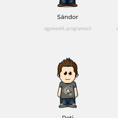
Sándor
ügyvezető, programozó
Peti