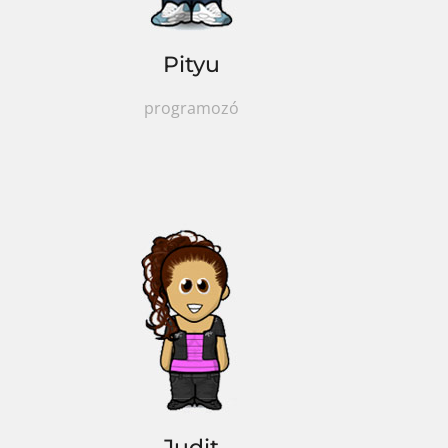
Pityu
programozó
Judit