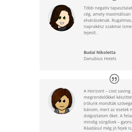
Több negatív tapasztalat
cég, amely maximálisan 
elvárásoknak. Rugalmas, k
naprakész szakmai ismer
tejesít.
Budai Nikoletta
Danubius Hotels
A Horizont – cost saving
megrendelőkkel készíttet
(rólunk mondták szövege
bánom, mert az esetek 
dolgoztatom őket. A fel
mindig sürgősek – gyorsa
Ráadásul még jó fejek is