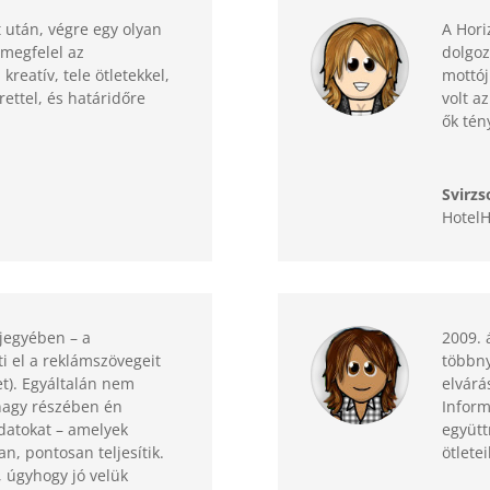
 után, végre egy olyan
A Hori
megfelel az
dolgoz
reatív, tele ötletekkel,
mottój
ettel, és határidőre
volt az
ők tén
Svirzs
Hotel
 jegyében – a
2009. 
i el a reklámszövegeit
többny
t). Egyáltalán nem
elvárá
nagy részében én
Inform
adatokat – amelyek
együtt
n, pontosan teljesítik.
ötletei
, úgyhogy jó velük