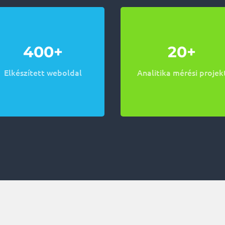
400+
20+
Elkészített weboldal
Analitika mérési projek