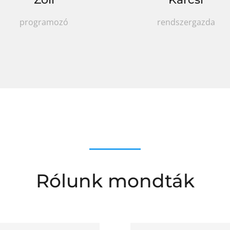
programozó
rendszergazda
Rólunk mondták