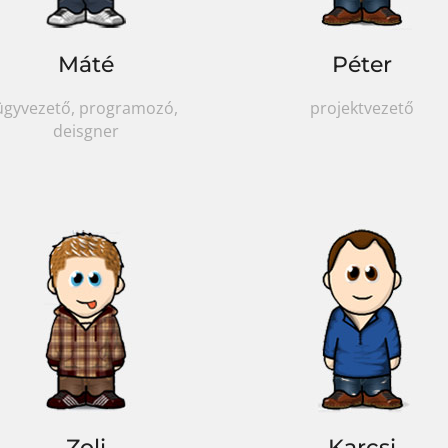
Máté
Péter
ügyvezető, programozó,
projektvezető
deisgner
Zoli
Karcsi