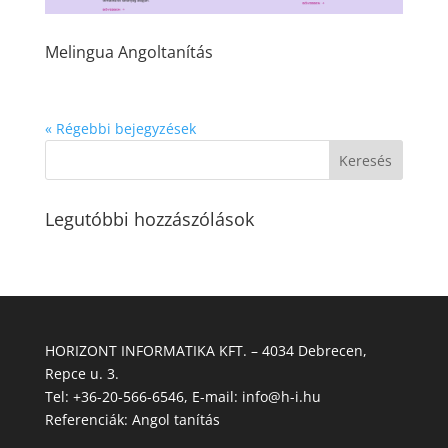
Melingua Angoltanítás
« Régebbi bejegyzések
Legutóbbi hozzászólások
HORIZONT INFORMATIKA KFT. – 4034 Debrecen,
Repce u. 3.
Tel:
+36-20-566-6546
, E-mail:
info@h-i.hu
Referenciák:
Angol tanítás