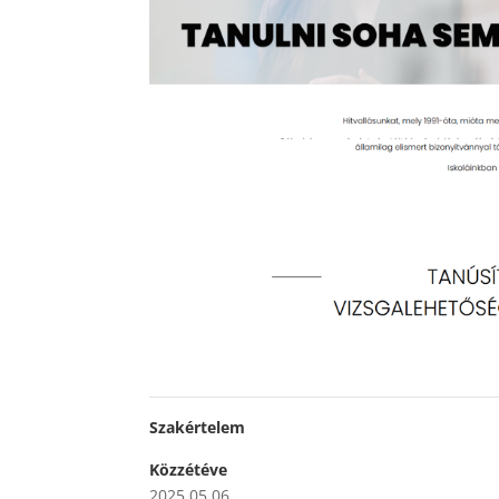
Szakértelem
Közzétéve
2025.05.06.