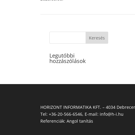
Legutóbbi
hozzászólások
HORIZONT INFORMATIKA KFT. – 4034 Debrecen,
Tel:
+36-20-566-6546
, E-mail:
info@h-i.hu
Referenciák:
Angol tanítás